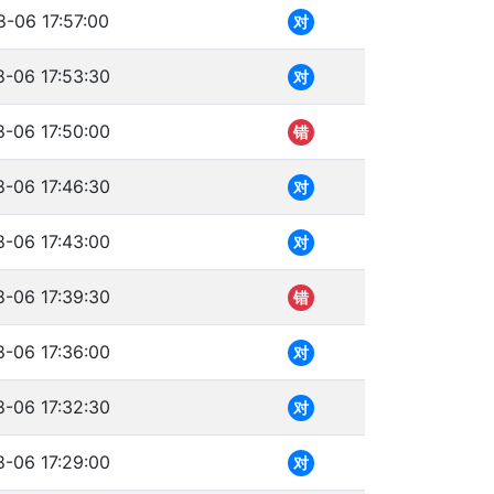
-06 17:57:00
对
-06 17:53:30
对
-06 17:50:00
错
-06 17:46:30
对
-06 17:43:00
对
-06 17:39:30
错
-06 17:36:00
对
-06 17:32:30
对
-06 17:29:00
对