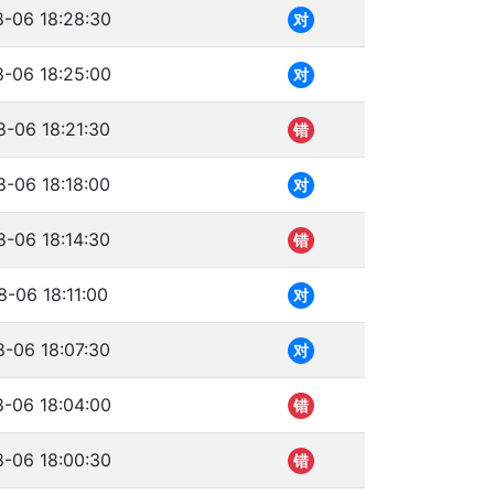
-06 18:28:30
对
-06 18:25:00
对
-06 18:21:30
错
-06 18:18:00
对
-06 18:14:30
错
-06 18:11:00
对
-06 18:07:30
对
-06 18:04:00
错
-06 18:00:30
错