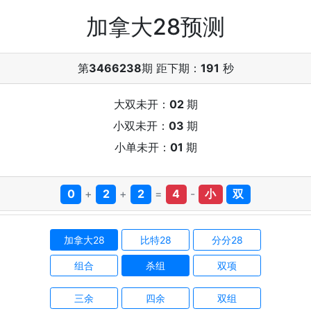
加拿大28预测
第
3466238
期 距下期：
190
秒
大双未开：
02
期
小双未开：
03
期
小单未开：
01
期
0
+
2
+
2
=
4
-
小
双
加拿大28
比特28
分分28
组合
杀组
双项
三余
四余
双组