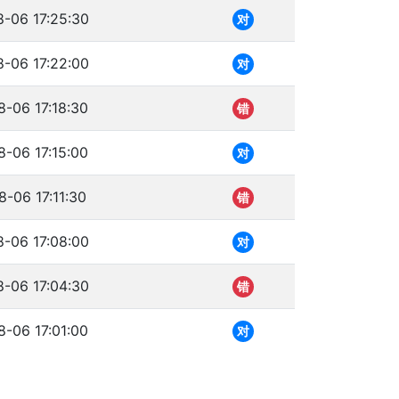
-06 17:25:30
对
-06 17:22:00
对
-06 17:18:30
错
-06 17:15:00
对
-06 17:11:30
错
-06 17:08:00
对
-06 17:04:30
错
-06 17:01:00
对