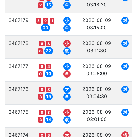
03:18:30
15
单
2
3467179
2026-08-09
小
对
8
0
1
03:15:00
09
单
3467178
2026-08-09
小
对
6
8
03:11:30
22
双
8
3467177
2026-08-09
小
对
6
4
03:08:00
10
单
0
3467176
2026-08-09
大
对
8
8
03:04:30
19
单
3
3467175
2026-08-09
小
对
8
3
03:01:00
14
双
3
3467174
2026-08-09
大
错
0
8